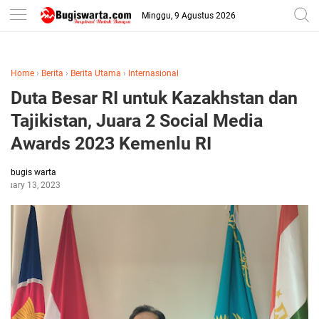
-->
Minggu, 9 Agustus 2026
Home
›
Berita
›
Berita Utama
›
Internasional
Duta Besar RI untuk Kazakhstan dan
Tajikistan, Juara 2 Social Media
Awards 2023 Kemenlu RI
bugis warta
anuary 13, 2023