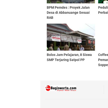
BPM Pemdes : Proyek Jalan
Peduli
Desa di Abbanuange Sesuai
Perba
RAB
Bolos Jam Pelajaran, 8 Siswa
Coffe
SMP Terjaring Satpol PP
Peman
Sopp