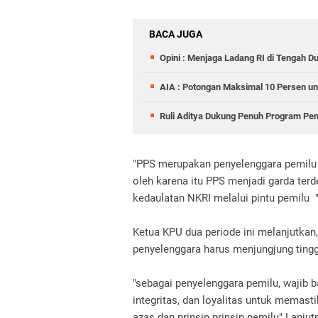
BACA JUGA
Opini : Menjaga Ladang RI di Tengah D
AIA : Potongan Maksimal 10 Persen un
Ruli Aditya Dukung Penuh Program Pe
"PPS merupakan penyelenggara pemilu 
oleh karena itu PPS menjadi garda te
kedaulatan NKRI melalui pintu pemilu 
Ketua KPU dua periode ini melanjutka
penyelenggara harus menjungjung tinggi 
"sebagai penyelenggara pemilu, wajib b
integritas, dan loyalitas untuk memas
azas dan prinsip prinsip pemilu" Lanjut