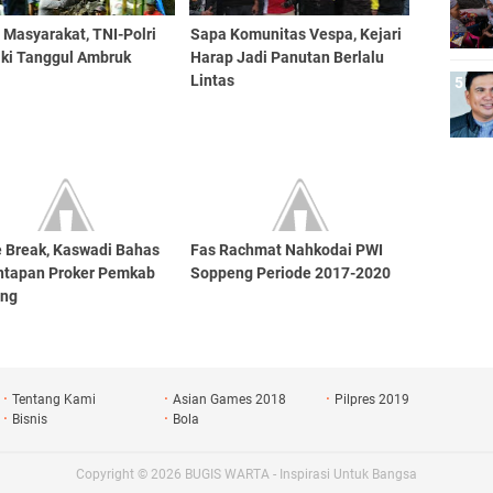
 Masyarakat, TNI-Polri
Sapa Komunitas Vespa, Kejari
iki Tanggul Ambruk
Harap Jadi Panutan Berlalu
Lintas
e Break, Kaswadi Bahas
Fas Rachmat Nahkodai PWI
tapan Proker Pemkab
Soppeng Periode 2017-2020
eng
Tentang Kami
Asian Games 2018
Pilpres 2019
Bisnis
Bola
Copyright ©
2026
BUGIS WARTA - Inspirasi Untuk Bangsa