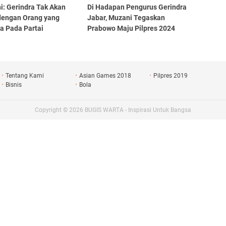
i: Gerindra Tak Akan
Di Hadapan Pengurus Gerindra
dengan Orang yang
Jabar, Muzani Tegaskan
a Pada Partai
Prabowo Maju Pilpres 2024
Tentang Kami
Asian Games 2018
Pilpres 2019
Bisnis
Bola
Copyright ©
2026
BUGIS WARTA - Inspirasi Untuk Bangsa