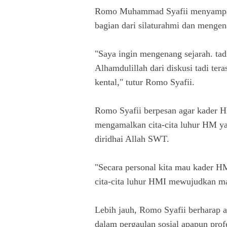
Romo Muhammad Syafii menyampai
bagian dari silaturahmi dan mengen
"Saya ingin mengenang sejarah. t
Alhamdulillah dari diskusi tadi te
kental," tutur Romo Syafii.
Romo Syafii berpesan agar kader H
mengamalkan cita-cita luhur HM y
diridhai Allah SWT.
"Secara personal kita mau kader H
cita-cita luhur HMI mewujudkan ma
Lebih jauh, Romo Syafii berharap 
dalam pergaulan sosial apapun prof