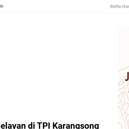
Berita Ut
26
elayan di TPI Karangsong