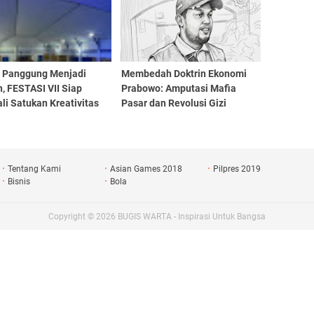
a Panggung Menjadi
Membedah Doktrin Ekonomi
, FESTASI VII Siap
Prabowo: Amputasi Mafia
i Satukan Kreativitas
Pasar dan Revolusi Gizi
iswa Tari Se-Sulselbar
Generasi Emas
Tentang Kami
Asian Games 2018
Pilpres 2019
Bisnis
Bola
Copyright ©
2026
BUGIS WARTA - Inspirasi Untuk Bangsa