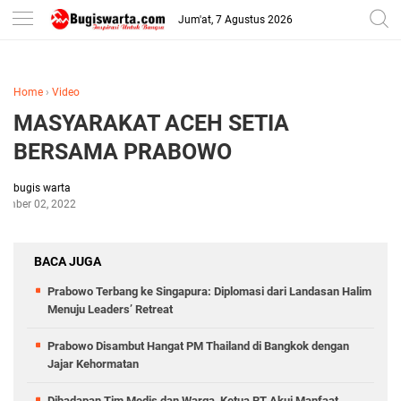
-->
Jum'at, 7 Agustus 2026
Home
›
Video
MASYARAKAT ACEH SETIA
BERSAMA PRABOWO
bugis warta
ember 02, 2022
BACA JUGA
Prabowo Terbang ke Singapura: Diplomasi dari Landasan Halim
Menuju Leaders’ Retreat
Prabowo Disambut Hangat PM Thailand di Bangkok dengan
Jajar Kehormatan
Dihadapan Tim Medis dan Warga, Ketua RT Akui Manfaat