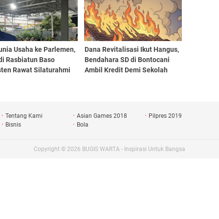
unia Usaha ke Parlemen,
Dana Revitalisasi Ikut Hangus,
di Rasbiatun Baso
Bendahara SD di Bontocani
sten Rawat Silaturahmi
Ambil Kredit Demi Sekolah
 Bukber Ramadan
Tentang Kami
Asian Games 2018
Pilpres 2019
Bisnis
Bola
Copyright ©
2026
BUGIS WARTA - Inspirasi Untuk Bangsa