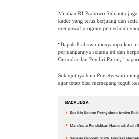
Menhan RI Prabowo Subianto juga 
kader yang terus berjuang dan setia
mengawal program pemerintah yang 
“Bapak Prabowo menyampaikan terim
perjuangannya selama ini dan berpes
Gerindra dan Pendiri Partai,” papar
Selanjutnya kata Prasetyawati men
agar tetap bisa memegang teguh kes
BACA JUGA
Razikin Kecam Pernyataan Amien Rais:
Manifesto Pendidikan Nasional: Arah B
Sensus Ekonomi 2026, Fondasi Memet