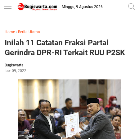
-->
Minggu, 9 Agustus 2026
Home
›
Berita Utama
Inilah 11 Catatan Fraksi Partai
Gerindra DPR-RI Terkait RUU P2SK
Bugiswarta
ember 09, 2022