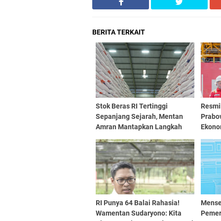
BERITA TERKAIT
Stok Beras RI Tertinggi
Resmi
Sepanjang Sejarah, Mentan
Prabo
Amran Mantapkan Langkah
Ekonom
Swasembada
Rupiah
RI Punya 64 Balai Rahasia!
Mense
Wamentan Sudaryono: Kita
Pemer