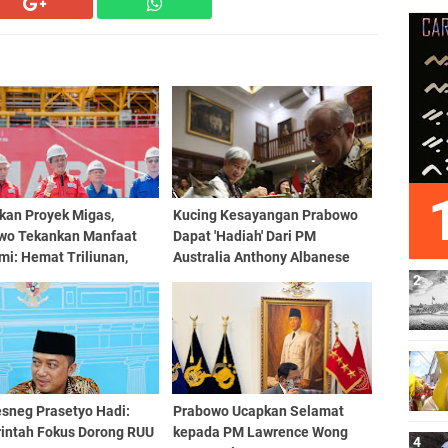
kan Proyek Migas,
Kucing Kesayangan Prabowo
wo Tekankan Manfaat
Dapat 'Hadiah' Dari PM
i: Hemat Triliunan,
Australia Anthony Albanese
 Tak Mengalir ke Luar
sneg Prasetyo Hadi:
Prabowo Ucapkan Selamat
intah Fokus Dorong RUU
kepada PM Lawrence Wong