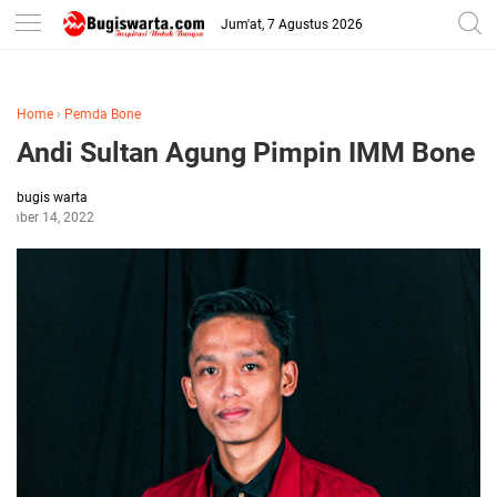
-->
Jum'at, 7 Agustus 2026
Home
›
Pemda Bone
Andi Sultan Agung Pimpin IMM Bone
bugis warta
ember 14, 2022