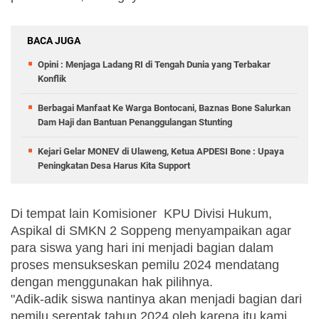
BACA JUGA
Opini : Menjaga Ladang RI di Tengah Dunia yang Terbakar
Konflik
Berbagai Manfaat Ke Warga Bontocani, Baznas Bone Salurkan
Dam Haji dan Bantuan Penanggulangan Stunting
Kejari Gelar MONEV di Ulaweng, Ketua APDESI Bone : Upaya
Peningkatan Desa Harus Kita Support
Di tempat lain Komisioner  KPU Divisi Hukum, 
Aspikal di SMKN 2 Soppeng menyampaikan agar 
para siswa yang hari ini menjadi bagian dalam 
proses mensukseskan pemilu 2024 mendatang 
dengan menggunakan hak pilihnya.
"Adik-adik siswa nantinya akan menjadi bagian dari 
pemilu serentak tahun 2024 oleh karena itu kami 