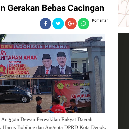
an Gerakan Bebas Cacingan
Komentar
- Anggota Dewan Perwakilan Rakyat Daerah
H. Harris Bobihoe dan Anggota DPRD Kota Depok,