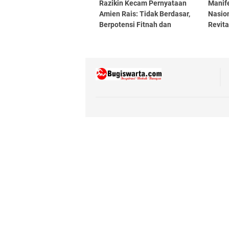
Razikin Kecam Pernyataan
Manif
Amien Rais: Tidak Berdasar,
Nasion
Berpotensi Fitnah dan
Revita
Pelanggaran Hukum
Prabo