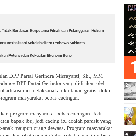
 Tidak Berdasar, Berpotensi Fitnah dan Pelanggaran Hukum
aru Revitalisasi Sekolah di Era Prabowo Subianto
akan Potensi dan Kekuatan Ekonomi Bone
an DPP Partai Gerindra Misrayanti, SE., MM 
nce DPP Partai Gerindra yang didirikan oleh 
hadikusumo melaksanakan khitanan gratis, dokter 
 program masyarakat bebas cacingan.
an program masyarakat bebas cacingan. Jadi 
tan bapak ibu, jadi cacing itu adalah parasit yang 
k-anak maupun orang dewasa. Program masyarakat 
erikan obat cacing gratis, sebab cacing ini bisa 