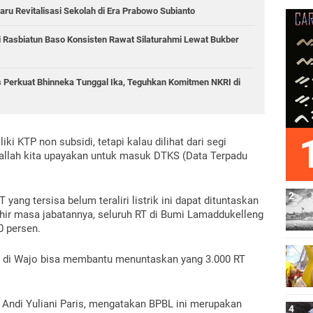
aru Revitalisasi Sekolah di Era Prabowo Subianto
i Rasbiatun Baso Konsisten Rawat Silaturahmi Lewat Bukber
 Perkuat Bhinneka Tunggal Ika, Teguhkan Komitmen NKRI di
ki KTP non subsidi, tetapi kalau dilihat dari segi 
llah kita upayakan untuk masuk DTKS (Data Terpadu 
g tersisa belum teraliri listrik ini dapat dituntaskan 
hir masa jabatannya, seluruh RT di Bumi Lamaddukelleng 
00 persen.
P di Wajo bisa membantu menuntaskan yang 3.000 RT 
 Andi Yuliani Paris, mengatakan BPBL ini merupakan 