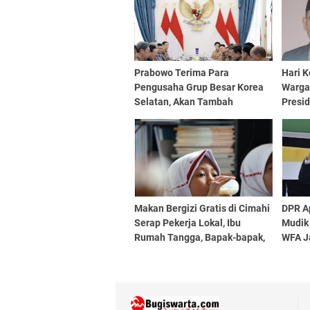
Prabowo Terima Para
Hari 
Pengusaha Grup Besar Korea
Warga
Selatan, Akan Tambah
Presi
Investasi ke Indonesia
Makan Bergizi Gratis di Cimahi
DPR A
Serap Pekerja Lokal, Ibu
Mudik
Rumah Tangga, Bapak-bapak,
WFA J
hingga Lulusan SMK