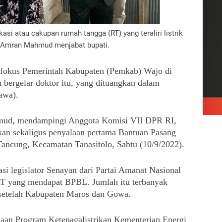
kasi atau cakupan rumah tangga (RT) yang teraliri listrik
k Amran Mahmud menjabat bupati.
 fokus Pemerintah Kabupaten (Pemkab) Wajo di 
ergelar doktor itu, yang dituangkan dalam 
awa).
mud, mendampingi Anggota Komisi VII DPR RI, 
kan sekaligus penyalaan pertama Bantuan Pasang 
Tancung, Kecamatan Tanasitolo, Sabtu (10/9/2022).
i legislator Senayan dari Partai Amanat Nasional 
T yang mendapat BPBL. Jumlah itu terbanyak 
) setelah Kabupaten Maros dan Gowa.
aan Program Ketenagalistrikan Kementerian Energi 