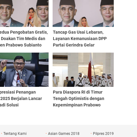
Kedua Pengobatan Gratis,
Tancap Gas Usai Lebaran,
 Doakan Tim Medis dan
Layanan Kemanusiaan DPP
den Prabowo Subianto
Partai Gerindra Gelar
Pengobatan Gratis Dua Hari
Berturut-Turut
presiasi Penangan
Para Diaspora RI di Timur
 2025 Berjalan Lancar
Tengah Optimistis dengan
adi Solusi
Kepemimpinan Prabowo
Tentang Kami
Asian Games 2018
Pilpres 2019