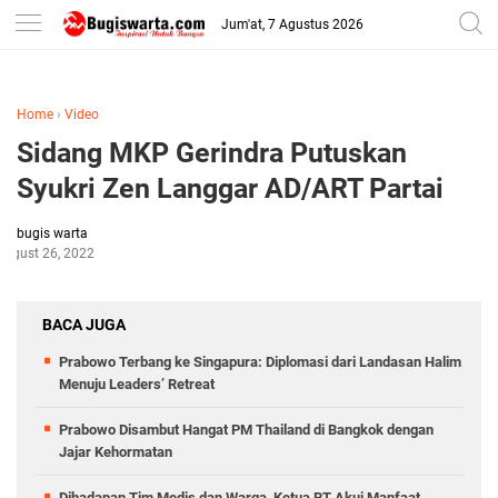
-->
Jum'at, 7 Agustus 2026
Home
›
Video
Sidang MKP Gerindra Putuskan
Syukri Zen Langgar AD/ART Partai
bugis warta
August 26, 2022
BACA JUGA
Prabowo Terbang ke Singapura: Diplomasi dari Landasan Halim
Menuju Leaders’ Retreat
Prabowo Disambut Hangat PM Thailand di Bangkok dengan
Jajar Kehormatan
Dihadapan Tim Medis dan Warga, Ketua RT Akui Manfaat