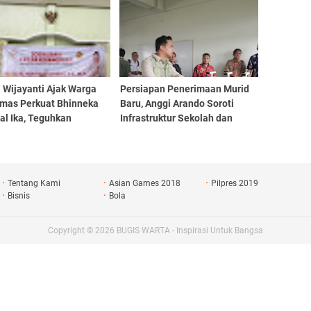
 Wijayanti Ajak Warga
Persiapan Penerimaan Murid
mas Perkuat Bhinneka
Baru, Anggi Arando Soroti
al Ika, Teguhkan
Infrastruktur Sekolah dan
men NKRI di Era
Perlindungan Anak Yatim
ngan Global
Tentang Kami
Asian Games 2018
Pilpres 2019
Bisnis
Bola
Copyright ©
2026
BUGIS WARTA - Inspirasi Untuk Bangsa