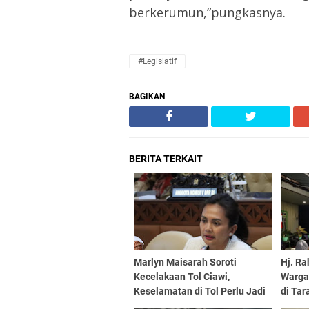
berkerumun,”pungkasnya.
#Legislatif
BAGIKAN
BERITA TERKAIT
Marlyn Maisarah Soroti
Hj. Ra
Kecelakaan Tol Ciawi,
Warga
Keselamatan di Tol Perlu Jadi
di Tar
Perhatian Serius