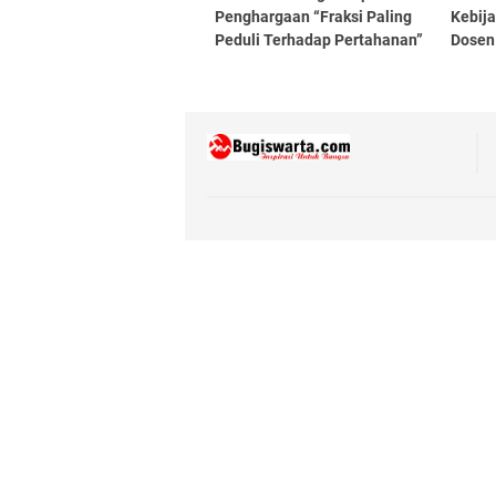
Penghargaan “Fraksi Paling
Kebij
Peduli Terhadap Pertahanan”
Dosen
dari KWP Award 2021
Kemen