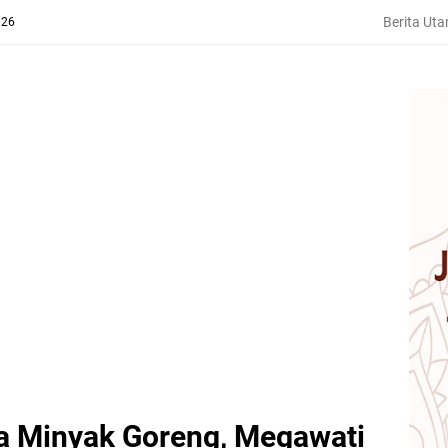
Berita Ut
026
a Minyak Goreng, Megawati