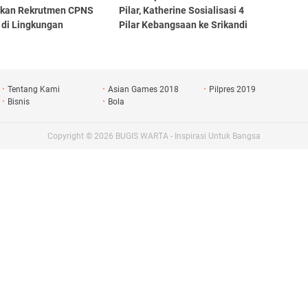
akan Rekrutmen CPNS
Pilar, Katherine Sosialisasi 4
 di Lingkungan
Pilar Kebangsaan ke Srikandi
dikbudristek
Pemuda Pancasila
Tentang Kami
Asian Games 2018
Pilpres 2019
Bisnis
Bola
Copyright ©
2026
BUGIS WARTA - Inspirasi Untuk Bangsa