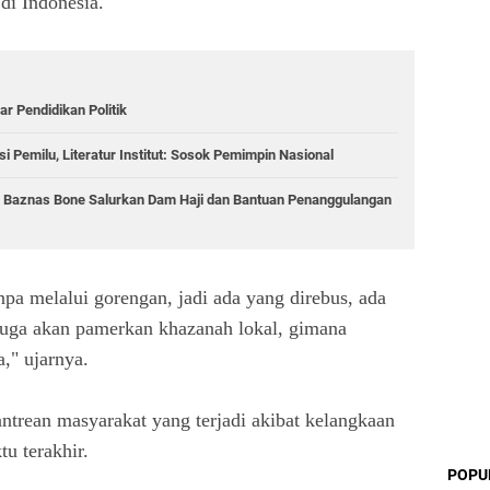
di Indonesia.
r Pendidikan Politik
 Pemilu, Literatur Institut: Sosok Pemimpin Nasional
, Baznas Bone Salurkan Dam Haji dan Bantuan Penanggulangan
npa melalui gorengan, jadi ada yang direbus, ada
juga akan pamerkan khazanah lokal, gimana
," ujarnya.
trean masyarakat yang terjadi akibat kelangkaan
u terakhir.
POPU