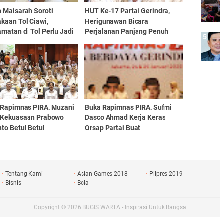
 Maisarah Soroti
HUT Ke-17 Partai Gerindra,
kaan Tol Ciawi,
Herigunawan Bicara
matan di Tol Perlu Jadi
Perjalanan Panjang Penuh
ian Serius
Semangat, Refleksi, dan
Dedikasi Tanpa Henti
 Rapimnas PIRA, Muzani
Buka Rapimnas PIRA, Sufmi
 Kekuasaan Prabowo
Dasco Ahmad Kerja Keras
to Betul Betul
Orsap Partai Buat
gunakan Untuk Rakyat
Kepercayaan Rakyat Ke
angsa
Gerindra Semakin Tinggi
Tentang Kami
Asian Games 2018
Pilpres 2019
Bisnis
Bola
Copyright ©
2026
BUGIS WARTA - Inspirasi Untuk Bangsa