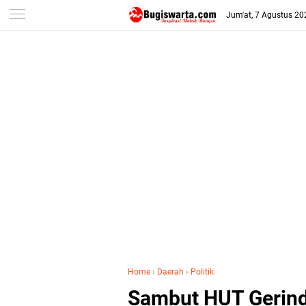
-->
Jum'at, 7 Agustus 20
Home
›
Daerah
›
Politik
Sambut HUT Gerindr