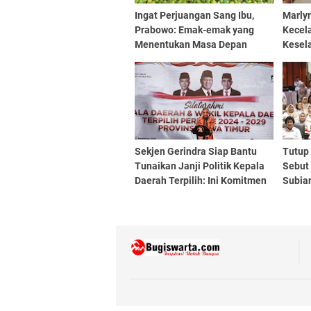
Ingat Perjuangan Sang Ibu,
Marlyn
Prabowo: Emak-emak yang
Kecela
Menentukan Masa Depan
Kesela
Bangsa Ini
Perhat
Sekjen Gerindra Siap Bantu
Tutup
Tunaikan Janji Politik Kepala
Sebut
Daerah Terpilih: Ini Komitmen
Subian
Kami
Diper
Dan B