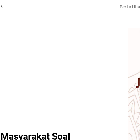
Berita Ut
26
n Masyarakat Soal