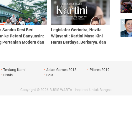
a Sandra Desi Beri
Legislator Gerindra, Novita
an ke Petani Banyuasin:
Wijayanti: Kartini Masa Kini
g Pertanian Modern dan
Harus Berdaya, Berkarya, dan
tivitas Petani
Menginspirasi Bangsa
Tentang Kami
Asian Games 2018
Pilpres 2019
Bisnis
Bola
Copyright ©
2026
BUGIS WARTA - Inspirasi Untuk Bangsa