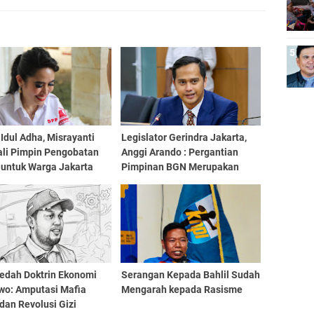
Idul Adha, Misrayanti
Legislator Gerindra Jakarta,
li Pimpin Pengobatan
Anggi Arando : Pergantian
 untuk Warga Jakarta
Pimpinan BGN Merupakan
an
Evaluasi untuk Perkuat
Program MBG
dah Doktrin Ekonomi
Serangan Kepada Bahlil Sudah
wo: Amputasi Mafia
Mengarah kepada Rasisme
dan Revolusi Gizi