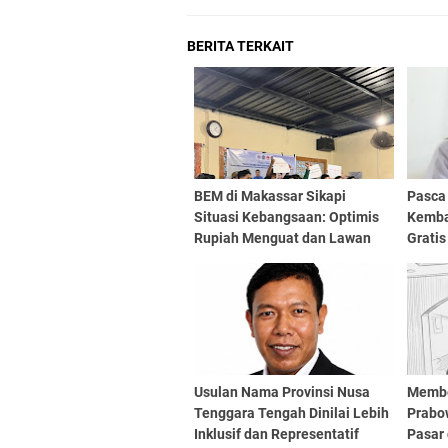
BERITA TERKAIT
BEM di Makassar Sikapi
Pasca 
Situasi Kebangsaan: Optimis
Kemba
Rupiah Menguat dan Lawan
Gratis
Pemecah Belah Bangsa
Selat
Usulan Nama Provinsi Nusa
Membe
Tenggara Tengah Dinilai Lebih
Prabo
Inklusif dan Representatif
Pasar 