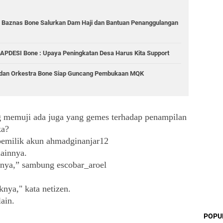
, Baznas Bone Salurkan Dam Haji dan Bantuan Penanggulangan
 APDESI Bone : Upaya Peningkatan Desa Harus Kita Support
 dan Orkestra Bone Siap Guncang Pembukaan MQK
g memuji ada juga yang gemes terhadap penampilan 
ka?
pemilik akun ahmadginanjar12
lainnya.
nya,” sambung escobar_aroel
ya," kata netizen.
ain.
POPU