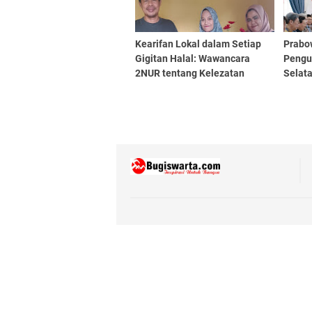
Kearifan Lokal dalam Setiap
Prabo
Gigitan Halal: Wawancara
Pengu
2NUR tentang Kelezatan
Selat
Camilan Tradisional
Invest