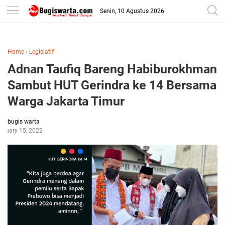
-->
Senin, 10 Agustus 2026
Home
›
Legislatif
Adnan Taufiq Bareng Habiburokhman
Sambut HUT Gerindra ke 14 Bersama
Warga Jakarta Timur
bugis warta
anuary 15, 2022