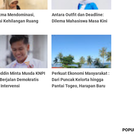
itma Mendominasi,
Antara Outfit dan Deadline:
si Kehilangan Ruang
Dilema Mahasiswa Masa Kini
ddin Minta Musda KNPI
Perkuat Ekonomi Masyarakat :
 Berjalan Demokratis
Dari Puncak Kelorta hingga
Intervensi
Pantai Togeo, Harapan Baru
Tumbuh dari Desa Bulu-Bulu
POPU