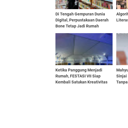
Di Tengah Gempuran Dunia
Algor
Digital, Perpustakaan Daerah
Litera
Bone Tetap Jadi Rumah
Belajar Generasi Muda
Ketika Panggung Menjadi
Mahyu
Rumah, FESTASI VII Siap
Sinjai
Kembali Satukan Kreativitas
Tanpa 
Mahasiswa Tari Se-Sulselbar