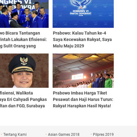
wo Bicara Tantangan
Prabowo: Kalau Tahun ke-4
ntah Lakukan Efisiensi:
Saya Kecewakan Rakyat, Saya
g Sulit Orang yang
Malu Maju 2029
 Nyaman
fisiensi, Walikota
Prabowo Imbau Harga Tiket
aya Eri Cahyadi Pangkas
Pesawat dan Haji Harus Turun:
ltan dan FGD, Surabaya
Rakyat Harapkan Hasil Nyata!
Rp 1 Triliun
Tentang Kami
Asian Games 2018
Pilpres 2019