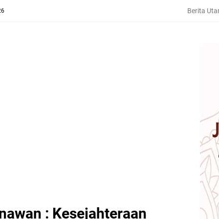
Berita Ut
26
unawan : Kesejahteraan