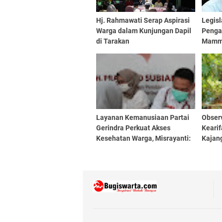
Hj. Rahmawati Serap Aspirasi
Legisl
Warga dalam Kunjungan Dapil
Penga
di Tarakan
Mammi
Pemer
Layanan Kemanusiaan Partai
Obser
Gerindra Perkuat Akses
Keari
Kesehatan Warga, Misrayanti:
Kajan
Kami Selalu Dengarkan
Aspirasi