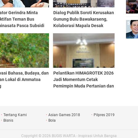
ator Gerindra Minta
Dialog Publik Soroti Kerusakan
ktifan Teman Bus
Gunung Bulu Bawakaraeng,
nasata Pasca Subsidi
Kolaborasi Mapala Desak
intah Pusat
Perlindungan Serius
vasi Bahasa, Budaya, dan
Pelantikan HIMAGROTEK 2026
fan Lokal di Ammatoa
Jadi Momentum Cetak
g
Pemimpin Muda Pertanian dan
Perkuat Kolaborasi Mahasiswa
Tentang Kami
Asian Games 2018
Pilpres 2019
Bisnis
Bola
Copyright ©
2026
BUGIS WARTA - Inspirasi Untuk Bangsa