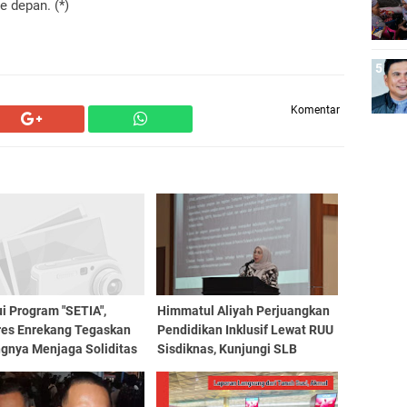
 depan. (*)
Komentar
i Program "SETIA",
Himmatul Aliyah Perjuangkan
res Enrekang Tegaskan
Pendidikan Inklusif Lewat RUU
ngnya Menjaga Soliditas
Sisdiknas, Kunjungi SLB
Personil
Negeri 1 Makassar