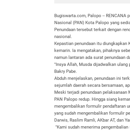
Bugiswarta.com, Palopo -- RENCANA p
Nasional (PAN) Kota Palopo yang sedian
Penundaan tersebut terkait dengan re
nasional.
Kepastian penundaan itu diungkapkan 
kemarin. Ia mengatakan, pihaknya sebe
namun lantaran ada surat penundaan d
"Insya Allah, Musda dijadwalkan ulan
Bakry Pabe.
Abduh menjelaskan, penundaan ini ter
sejumlah daerah secara bersamaan, apal
Meski terjadi penundaan pelaksanaan
PAN Palopo redup. Hingga siang kemari
mengembalikan formulir pendaftaran unt
yang sudah mengembalikan formulir pen
Darwis, Raslim Ramli, AKbar AT, dan Ya
"Kami sudah menerima pengembalian 5 