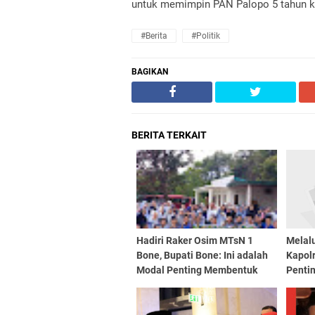
untuk memimpin PAN Palopo 5 tahun ke
#Berita
#Politik
BAGIKAN
BERITA TERKAIT
Hadiri Raker Osim MTsN 1
Melalu
Bone, Bupati Bone: Ini adalah
Kapol
Modal Penting Membentuk
Penti
Pemimpin Masa Depan
Antar 