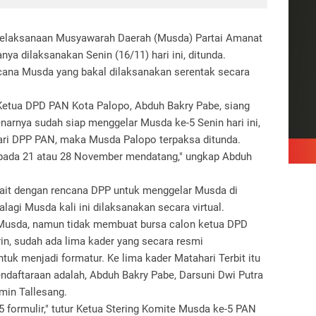
elaksanaan Musyawarah Daerah (Musda) Partai Amanat
ya dilaksanakan Senin (16/11) hari ini, ditunda.
ncana Musda yang bakal dilaksanakan serentak secara
Ketua DPD PAN Kota Palopo, Abduh Bakry Pabe, siang
narnya sudah siap menggelar Musda ke-5 Senin hari ini,
ari DPP PAN, maka Musda Palopo terpaksa ditunda.
g pada 21 atau 28 November mendatang," ungkap Abduh
kait dengan rencana DPP untuk menggelar Musda di
agi Musda kali ini dilaksanakan secara virtual.
 Musda, namun tidak membuat bursa calon ketua DPD
n, sudah ada lima kader yang secara resmi
uk menjadi formatur. Ke lima kader Matahari Terbit itu
daftaraan adalah, Abduh Bakry Pabe, Darsuni Dwi Putra
min Tallesang.
formulir," tutur Ketua Stering Komite Musda ke-5 PAN