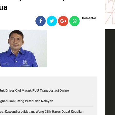
ua
Komentar
tuk Driver Ojol Masuk RUU Transportasi Online
nghapusan Utang Petani dan Nelayan
s, Kawendra Lukistian: Wong Cilik Harus Dapat Keadilan