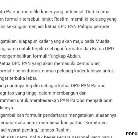
 Palopo memiliki kader yang potensial. Dari kelima
 formulir tersebut, lanjut Raslim, memiliki peluang yang
 dan sekaligus menjadi ketua DPD PAN Palopo periode
gatakan, siapapun kader yang akan maju pada Musda
ng sama untuk terpilih sebagai formatur dan Ketua DPD
mengembalikan formulir,"ungkap Abduh.
 Ketua DPD PAN yang akan memasuki demisioner,
rmulir pendaftaran, namun peluang kader lainnya untuk
gat terbuka lebar.
g nantinya terpilih sebagai ketua DPD PAN Palopo
tegritas yang tinggi dalam membangun dan
omitmen untuk membesarkan PAN Palopo menjadi poin
dasnya.
ngembalikan formulir pendaftaran mengatakan, alasannya
 semata-mata untuk membesarkan partai. "Komitmen
i syarat penting," tandas Raslim.
POPU
h satu partai politik besar secara nasional yang harus