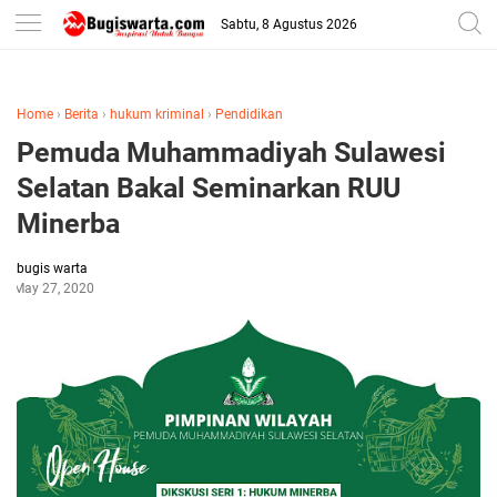
-->
Sabtu, 8 Agustus 2026
Home
›
Berita
›
hukum kriminal
›
Pendidikan
Pemuda Muhammadiyah Sulawesi
Selatan Bakal Seminarkan RUU
Minerba
bugis warta
May 27, 2020