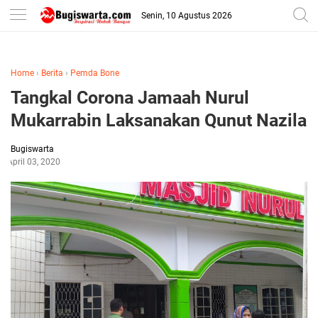
-->
Senin, 10 Agustus 2026
Home
›
Berita
›
Pemda Bone
Tangkal Corona Jamaah Nurul
Mukarrabin Laksanakan Qunut Nazila
Bugiswarta
April 03, 2020