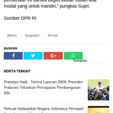
pembinaan ini bahwa begitu keluar sudah ada 
modal yang untuk mandiri,” pungkas Supri. 
Sumber DPR RI
#Berita
#Legislatif
#Politik
BAGIKAN
Komentar
BERITA TERKAIT
Prasetyo Hadi : Terima Laporan OIKN, Presiden
Prabowo Tekankan Percepatan Pembangunan
IKN
Perkuat Kedaulatan Negara, Indonesia Percepat