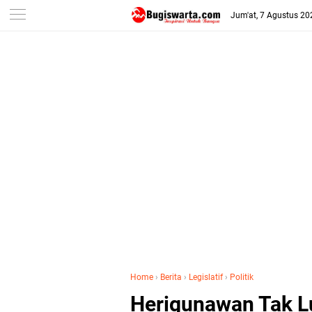
-->
Jum'at, 7 Agustus 20
Home
›
Berita
›
Legislatif
›
Politik
Herigunawan Tak L