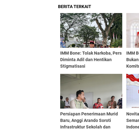
BERITA TERKAIT
IMM Bone: Tolak Narkoba, Pers
IMM B
Diminta Adil dan Hentikan
Bukan 
Stigmatisasi
Komit
Aksi 
Persiapan Penerimaan Murid
Novita
Baru, Anggi Arando Soroti
Seman
Infrastruktur Sekolah dan
Indon
Perlindungan Anak Yatim