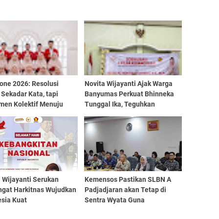
one 2026: Resolusi
Novita Wijayanti Ajak Warga
Sekadar Kata, tapi
Banyumas Perkuat Bhinneka
men Kolektif Menuju
Tunggal Ika, Teguhkan
Nyata
Komitmen NKRI di Era
Tantangan Global
 Wijayanti Serukan
Kemensos Pastikan SLBN A
gat Harkitnas Wujudkan
Padjadjaran akan Tetap di
esia Kuat
Sentra Wyata Guna