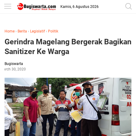
-->
Kamis, 6 Agustus 2026
Home
›
Berita
›
Legislatif
›
Politik
Gerindra Magelang Bergerak Bagikan
Sanitizer Ke Warga
Bugiswarta
March 30, 2020