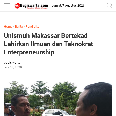
-->
Jum'at, 7 Agustus 2026
Home
›
Berita
›
Pendidikan
Unismuh Makassar Bertekad
Lahirkan Ilmuan dan Teknokrat
Enterpreneurship
bugis warta
anuary 08, 2020