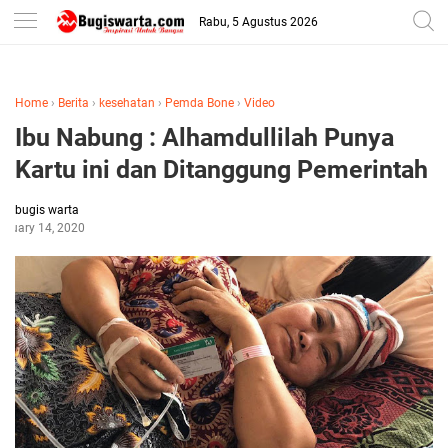
-->
Rabu, 5 Agustus 2026
Home
›
Berita
›
kesehatan
›
Pemda Bone
›
Video
Ibu Nabung : Alhamdullilah Punya
Kartu ini dan Ditanggung Pemerintah
bugis warta
anuary 14, 2020