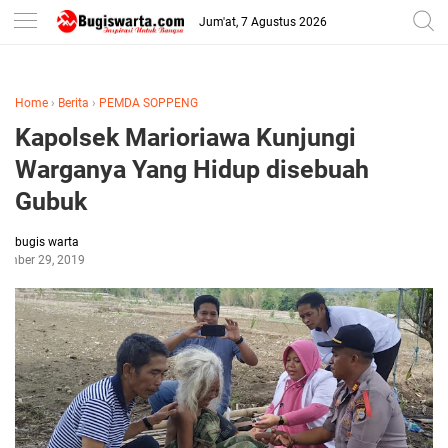
-->
Jum'at, 7 Agustus 2026
Home
›
Berita
›
PEMDA SOPPENG
Kapolsek Marioriawa Kunjungi
Warganya Yang Hidup disebuah
Gubuk
bugis warta
ember 29, 2019