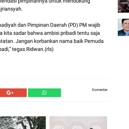
ndasi pimpinannya untuk mendukung
jriansyah.
iyah dan Pimpinan Daerah (PD) PM wajib
kita sadar bahwa ambisi pribadi tentu saja
 catatan. Jangan korbankan nama baik Pemuda
di,” tegas Ridwan.(rls)
Komentar