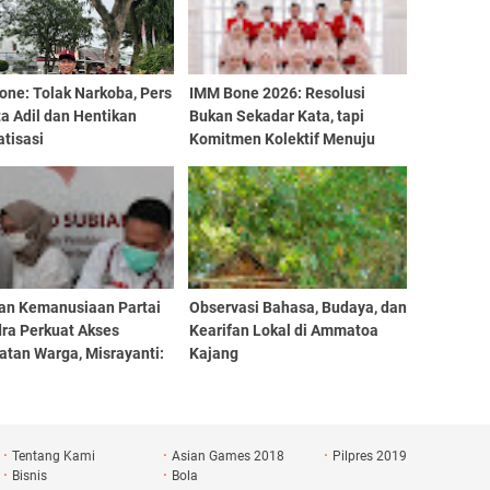
one: Tolak Narkoba, Pers
IMM Bone 2026: Resolusi
a Adil dan Hentikan
Bukan Sekadar Kata, tapi
tisasi
Komitmen Kolektif Menuju
Aksi Nyata
an Kemanusiaan Partai
Observasi Bahasa, Budaya, dan
dra Perkuat Akses
Kearifan Lokal di Ammatoa
atan Warga, Misrayanti:
Kajang
Selalu Dengarkan
si
Tentang Kami
Asian Games 2018
Pilpres 2019
Bisnis
Bola