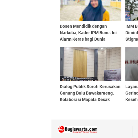
Dosen Mendidik dengan
IMM B
Narkoba, Kader IPM Bone: Ini
Dimint
Alarm Keras bagi Dunia
Stigma
Pendidikan
Dialog Publik Soroti Kerusakan
Layan
Gunung Bulu Bawakaraeng,
Gerin
Kolaborasi Mapala Desak
Keseh
Perlindungan Serius
Kami 
Aspira