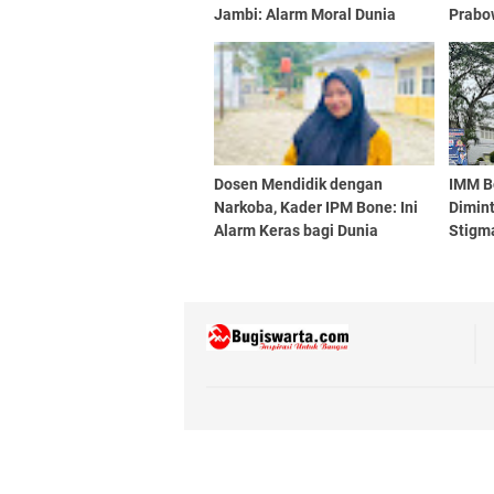
Jambi: Alarm Moral Dunia
Prabo
Pendidikan
Pemba
Dosen Mendidik dengan
IMM B
Narkoba, Kader IPM Bone: Ini
Dimint
Alarm Keras bagi Dunia
Stigma
Pendidikan