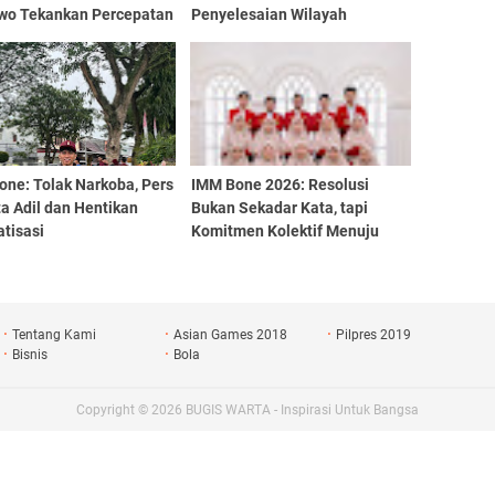
wo Tekankan Percepatan
Penyelesaian Wilayah
ngunan IKN
Perbatasan
one: Tolak Narkoba, Pers
IMM Bone 2026: Resolusi
a Adil dan Hentikan
Bukan Sekadar Kata, tapi
tisasi
Komitmen Kolektif Menuju
Aksi Nyata
Tentang Kami
Asian Games 2018
Pilpres 2019
Bisnis
Bola
Copyright ©
2026
BUGIS WARTA - Inspirasi Untuk Bangsa