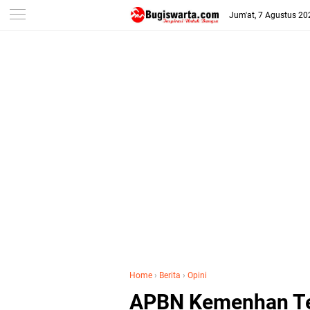
-->
Jum'at, 7 Agustus 20
Home
›
Berita
›
Opini
APBN Kemenhan Te