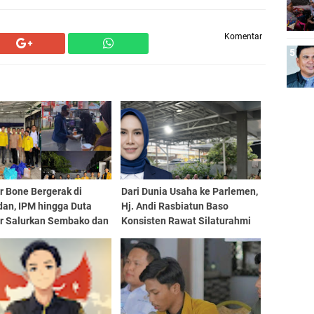
Komentar
r Bone Bergerak di
Dari Dunia Usaha ke Parlemen,
an, IPM hingga Duta
Hj. Andi Rasbiatun Baso
ar Salurkan Sembako dan
Konsisten Rawat Silaturahmi
i Takjil
Lewat Bukber Ramadan