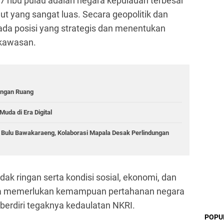
 17 ribu pulau adalah negara kepulauan terbesar
aut yang sangat luas. Secara geopolitik dan
pada posisi yang strategis dan menentukan
 kawasan.
langan Ruang
Muda di Era Digital
g Bulu Bawakaraeng, Kolaborasi Mapala Desak Perlindungan
ak ringan serta kondisi sosial, ekonomi, dan
ia memerlukan kemampuan pertahanan negara
berdiri tegaknya kedaulatan NKRI.
POPU