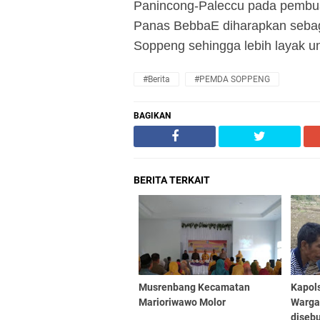
Panincong-Paleccu pada pembuat
Panas BebbaE diharapkan sebaga
Soppeng sehingga lebih layak un
#Berita
#PEMDA SOPPENG
BAGIKAN
BERITA TERKAIT
Musrenbang Kecamatan
Kapol
Marioriwawo Molor
Warga
diseb