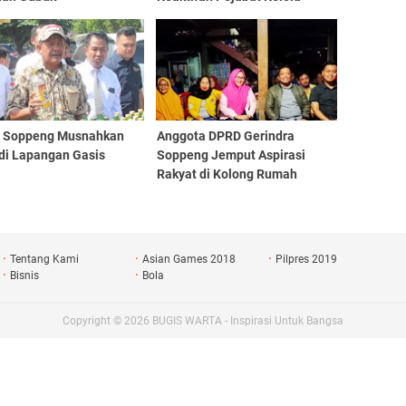
Informasi dan Dokumentasi
s Soppeng Musnahkan
Anggota DPRD Gerindra
 di Lapangan Gasis
Soppeng Jemput Aspirasi
Rakyat di Kolong Rumah
Tentang Kami
Asian Games 2018
Pilpres 2019
Bisnis
Bola
Copyright ©
2026
BUGIS WARTA - Inspirasi Untuk Bangsa