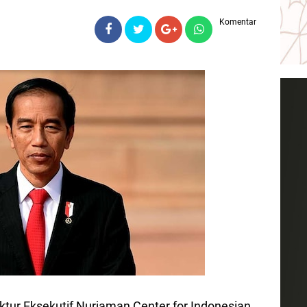
Komentar
ktur Eksekutif Nurjaman Center for Indonesian