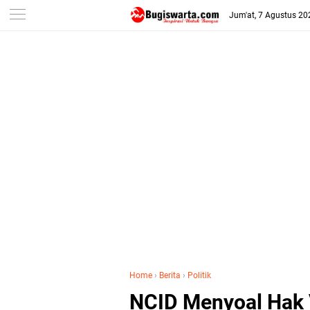
-->
Jum'at, 7 Agustus 20
Home
›
Berita
›
Politik
NCID Menyoal Hak 