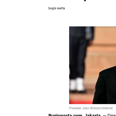
bugis warta
Presiden Joko Widodo/Internet
Bugiswarta.com, Jakarta,
— Dire