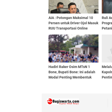
AIA : Potongan Maksimal 10
Ruli 
Persen untuk Driver Ojol Masuk
Progr
RUU Transportasi Online
Petan
Hadiri Raker Osim MTsN 1
Melalu
Bone, Bupati Bone: Ini adalah
Kapol
Modal Penting Membentuk
Penti
Pemimpin Masa Depan
Antar 