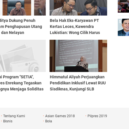
Aditya Dukung Penuh
Bela Hak Eks-Karyawan PT
am Penghapusan Utang
Kertas Leces, Kawendra
i dan Nelayan
Lukistian: Wong Cilik Harus
Dapat Keadilan
i Program "SETIA",
Himmatul Aliyah Perjuangkan
res Enrekang Tegaskan
Pendidikan Inklusif Lewat RUU
ngnya Menjaga Soliditas
Sisdiknas, Kunjungi SLB
Personil
Negeri 1 Makassar
Tentang Kami
Asian Games 2018
Pilpres 2019
Bisnis
Bola