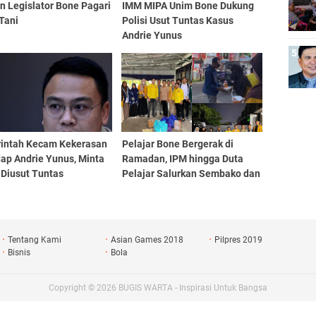
n Legislator Bone Pagari
IMM MIPA Unim Bone Dukung
Tani
Polisi Usut Tuntas Kasus
Andrie Yunus
intah Kecam Kekerasan
Pelajar Bone Bergerak di
ap Andrie Yunus, Minta
Ramadan, IPM hingga Duta
 Diusut Tuntas
Pelajar Salurkan Sembako dan
Berbagi Takjil
Tentang Kami
Asian Games 2018
Pilpres 2019
Bisnis
Bola
Copyright ©
2026
BUGIS WARTA - Inspirasi Untuk Bangsa