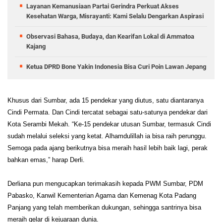
Layanan Kemanusiaan Partai Gerindra Perkuat Akses
Kesehatan Warga, Misrayanti: Kami Selalu Dengarkan Aspirasi
Observasi Bahasa, Budaya, dan Kearifan Lokal di Ammatoa
Kajang
Ketua DPRD Bone Yakin Indonesia Bisa Curi Poin Lawan Jepang
Khusus dari Sumbar, ada 15 pendekar yang diutus, satu diantaranya
Cindi Permata. Dan Cindi tercatat sebagai satu-satunya pendekar dari
Kota Serambi Mekah. “Ke-15 pendekar utusan Sumbar, termasuk Cindi
sudah melalui seleksi yang ketat. Alhamdulillah ia bisa raih perunggu.
Semoga pada ajang berikutnya bisa meraih hasil lebih baik lagi, perak
bahkan emas,” harap Derli.
Derliana pun mengucapkan terimakasih kepada PWM Sumbar, PDM
Pabasko, Kanwil Kementerian Agama dan Kemenag Kota Padang
Panjang yang telah memberikan dukungan, sehingga santrinya bisa
meraih gelar di kejuaraan dunia.