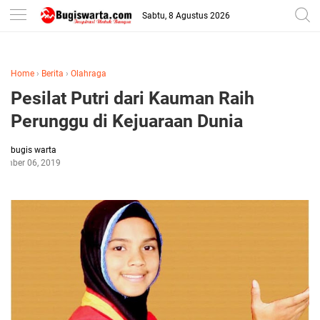
-->
Sabtu, 8 Agustus 2026
Home
›
Berita
›
Olahraga
Pesilat Putri dari Kauman Raih
Perunggu di Kejuaraan Dunia
bugis warta
tember 06, 2019