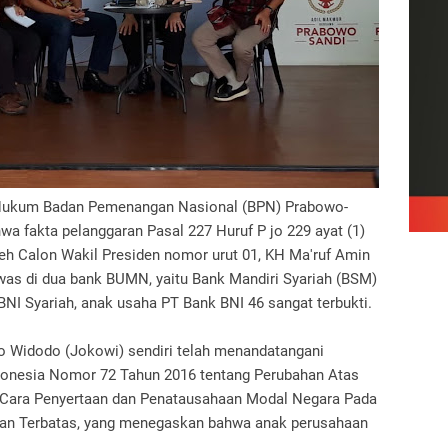
 Hukum Badan Pemenangan Nasional (BPN) Prabowo-
a fakta pelanggaran Pasal 227 Huruf P jo 229 ayat (1)
eh Calon Wakil Presiden nomor urut 01, KH Ma'ruf Amin
as di dua bank BUMN, yaitu Bank Mandiri Syariah (BSM)
NI Syariah, anak usaha PT Bank BNI 46 sangat terbukti.
o Widodo (Jokowi) sendiri telah menandatangani
ndonesia Nomor 72 Tahun 2016 tentang Perubahan Atas
 Cara Penyertaan dan Penatausahaan Modal Negara Pada
oan Terbatas, yang menegaskan bahwa anak perusahaan