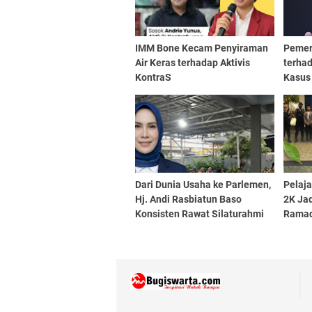
IMM Bone Kecam Penyiraman
Pemer
Air Keras terhadap Aktivis
terhad
KontraS
Kasus
Dari Dunia Usaha ke Parlemen,
Pelaja
Hj. Andi Rasbiatun Baso
2K Ja
Konsisten Rawat Silaturahmi
Rama
Lewat Bukber Ramadan