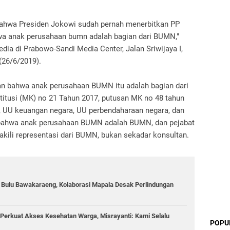
bahwa Presiden Jokowi sudah pernah menerbitkan PP
wa anak perusahaan bumn adalah bagian dari BUMN,"
ia di Prabowo-Sandi Media Center, Jalan Sriwijaya I,
(26/6/2019).
n bahwa anak perusahaan BUMN itu adalah bagian dari
tusi (MK) no 21 Tahun 2017, putusan MK no 48 tahun
, UU keuangan negara, UU perbendaharaan negara, dan
n bahwa anak perusahaan BUMN adalah BUMN, dan pejabat
ili representasi dari BUMN, bukan sekadar konsultan.
g Bulu Bawakaraeng, Kolaborasi Mapala Desak Perlindungan
Perkuat Akses Kesehatan Warga, Misrayanti: Kami Selalu
POPU