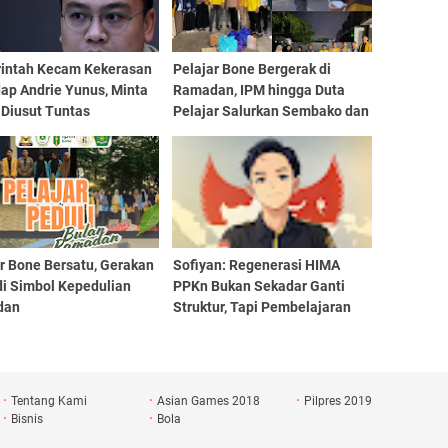
intah Kecam Kekerasan
Pelajar Bone Bergerak di
ap Andrie Yunus, Minta
Ramadan, IPM hingga Duta
 Diusut Tuntas
Pelajar Salurkan Sembako dan
Berbagi Takjil
r Bone Bersatu, Gerakan
Sofiyan: Regenerasi HIMA
di Simbol Kepedulian
PPKn Bukan Sekadar Ganti
dan
Struktur, Tapi Pembelajaran
Demokrasi
Tentang Kami
Asian Games 2018
Pilpres 2019
Bisnis
Bola