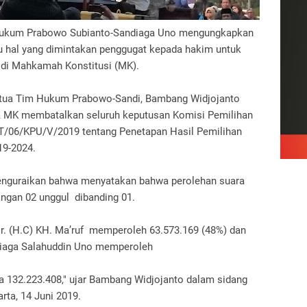
 Hukum Prabowo Subianto-Sandiaga Uno mengungkapkan
u hal yang dimintakan penggugat kepada hakim untuk
9 di Mahkamah Konstitusi (MK).
etua Tim Hukum Prabowo-Sandi, Bambang Widjojanto
a MK membatalkan seluruh keputusan Komisi Pemilihan
/06/KPU/V/2019 tentang Penetapan Hasil Pemilihan
19-2024.
enguraikan bahwa menyatakan bahwa perolehan suara
angan 02 unggul dibanding 01.
Dr. (H.C) KH. Ma’ruf memperoleh 63.573.169 (48%) dan
iaga Salahuddin Uno memperoleh
ra 132.223.408," ujar Bambang Widjojanto dalam sidang
rta, 14 Juni 2019.