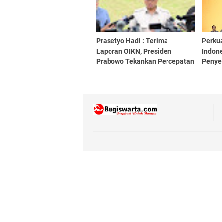
Prasetyo Hadi : Terima
Perku
Laporan OIKN, Presiden
Indon
Prabowo Tekankan Percepatan
Penye
Pembangunan IKN
Perba