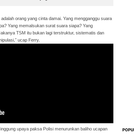
adalah orang yang cinta damai. Yang mengganggu suara
apa? Yang memalsukan surat suara siapa? Yang
kanya TSM itu bukan lagi terstruktur, sistematis dan
nipulasi," ucap Ferry.
inggung upaya paksa Polisi menurunkan baliho ucapan
POPU