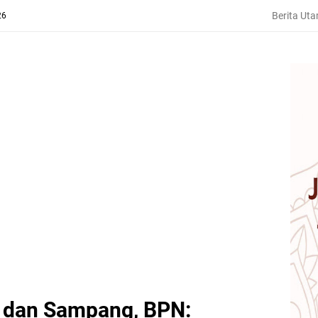
Berita Ut
26
i dan Sampang, BPN: