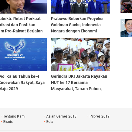
ubekti: Retret Perkuat
Prabowo Beberkan Proyeksi
ikasi dan Pastikan
Goldman Sachs, Indonesia
am Pro-Rakyat Berjalan
Negara dengan Ekonomi
Terbesar ke-4 Dunia
wo: Kalau Tahun ke-4
Gerindra DKI Jakarta Rayakan
Kecewakan Rakyat, Saya
HUT ke 17 Bersama
Maju 2029
Masyarakat, Tanam Pohon,
Santunan Hingga Pemeriksaan
Kesehatan Gratis
Tentang Kami
Asian Games 2018
Pilpres 2019
Bisnis
Bola