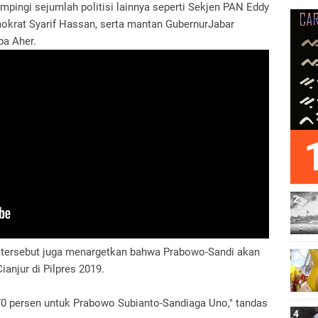
ampingi sejumlah politisi lainnya seperti Sekjen PAN Eddy
mokrat Syarif Hassan, serta mantan GubernurJabar
pa Aher.
 tersebut juga menargetkan bahwa Prabowo-Sandi akan
Cianjur di Pilpres 2019.
0 persen untuk Prabowo Subianto-Sandiaga Uno," tandas