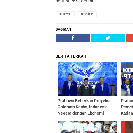
politisi PKS tersebut.
#Berita
#Politik
BAGIKAN
BERITA TERKAIT
Prabowo Beberkan Proyeksi
Prabo
Goldman Sachs, Indonesia
Pemeri
Negara dengan Ekonomi
Kadan
Terbesar ke-4 Dunia
Sudah