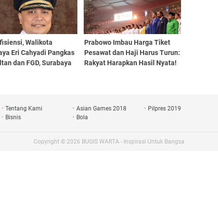
fisiensi, Walikota
Prabowo Imbau Harga Tiket
aya Eri Cahyadi Pangkas
Pesawat dan Haji Harus Turun:
ltan dan FGD, Surabaya
Rakyat Harapkan Hasil Nyata!
Rp 1 Triliun
Tentang Kami
Asian Games 2018
Pilpres 2019
Bisnis
Bola
Copyright ©
2026
BUGIS WARTA - Inspirasi Untuk Bangsa