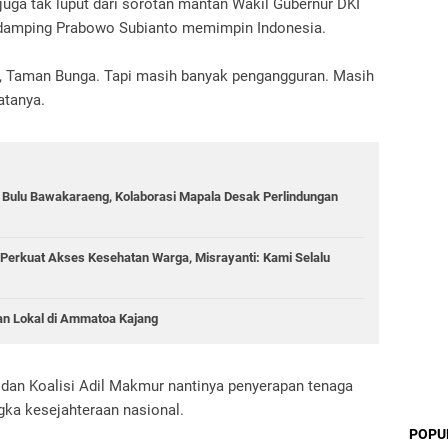
 juga tak luput dari sorotan mantan Wakil Gubernur DKI
pendamping Prabowo Subianto memimpin Indonesia.
as, Taman Bunga. Tapi masih banyak pengangguran. Masih
atanya.
g Bulu Bawakaraeng, Kolaborasi Mapala Desak Perlindungan
Perkuat Akses Kesehatan Warga, Misrayanti: Kami Selalu
an Lokal di Ammatoa Kajang
an Koalisi Adil Makmur nantinya penyerapan tenaga
gka kesejahteraan nasional.
POPU