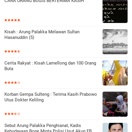
CARA ORANG BUGIS BERTERIMA KASIH
Kisah : Arung Palakka Melawan Sultan
Hasanuddin (5)
Cerita Rakyat : Kisah Lamellong dan 100 Orang
Buta
Korban Gempa Sulteng : Terima Kasih Prabowo
Utus Dokter Keliling
Sebut Arung Palakka Penghianat, Kadis
Kebudayaan Bone Minta Polisi Usut Akun FB