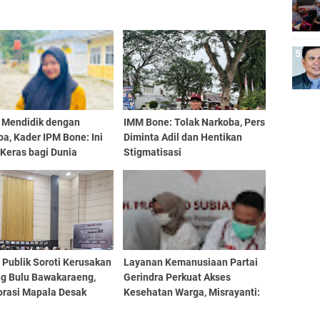
 Mendidik dengan
IMM Bone: Tolak Narkoba, Pers
a, Kader IPM Bone: Ini
Diminta Adil dan Hentikan
Keras bagi Dunia
Stigmatisasi
dikan
 Publik Soroti Kerusakan
Layanan Kemanusiaan Partai
g Bulu Bawakaraeng,
Gerindra Perkuat Akses
orasi Mapala Desak
Kesehatan Warga, Misrayanti:
ndungan Serius
Kami Selalu Dengarkan