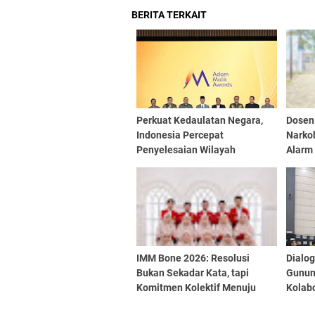
BERITA TERKAIT
Perkuat Kedaulatan Negara,
Dosen
Indonesia Percepat
Narkob
Penyelesaian Wilayah
Alarm 
Perbatasan
Pendi
IMM Bone 2026: Resolusi
Dialog
Bukan Sekadar Kata, tapi
Gunun
Komitmen Kolektif Menuju
Kolab
Aksi Nyata
Perli