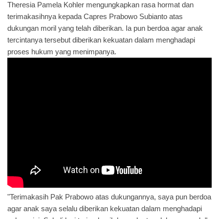
Theresia Pamela Kohler mengungkapkan rasa hormat dan
terimakasihnya kepada Capres Prabowo Subianto atas
dukungan moril yang telah diberikan. Ia pun berdoa agar anak
tercintanya tersebut diberikan kekuatan dalam menghadapi
proses hukum yang menimpanya.
"Terimakasih Pak Prabowo atas dukungannya, saya pun berdoa
agar anak saya selalu diberikan kekuatan dalam menghadapi