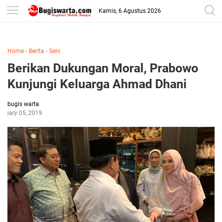
-->
Kamis, 6 Agustus 2026
Home
›
Berita
›
Seni
Berikan Dukungan Moral, Prabowo
Kunjungi Keluarga Ahmad Dhani
bugis warta
bruary 05, 2019