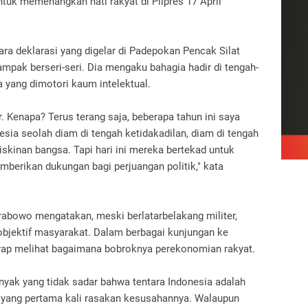
tuk memenangkan hati rakyat di Pilpres 17 April
ra deklarasi yang digelar di Padepokan Pencak Silat
tampak berseri-seri. Dia mengaku bahagia hadir di tengah-
 yang dimotori kaum intelektual.
. Kenapa? Terus terang saja, beberapa tahun ini saya
nesia seolah diam di tengah ketidakadilan, diam di tengah
skinan bangsa. Tapi hari ini mereka bertekad untuk
mberikan dukungan bagi perjuangan politik," kata
Prabowo mengatakan, meski berlatarbelakang militer,
 objektif masyarakat. Dalam berbagai kunjungan ke
rap melihat bagaimana bobroknya perekonomian rakyat.
nyak yang tidak sadar bahwa tentara Indonesia adalah
ta yang pertama kali rasakan kesusahannya. Walaupun