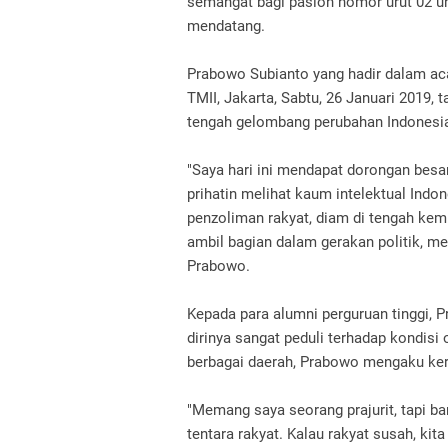
semangat bagi paslon nomor urut 02 un
mendatang.
Prabowo Subianto yang hadir dalam aca
TMII, Jakarta, Sabtu, 26 Januari 2019, 
tengah gelombang perubahan Indonesia
"Saya hari ini mendapat dorongan besar
prihatin melihat kaum intelektual Indo
penzoliman rakyat, diam di tengah kemi
ambil bagian dalam gerakan politik, me
Prabowo.
Kepada para alumni perguruan tinggi, 
dirinya sangat peduli terhadap kondisi
berbagai daerah, Prabowo mengaku ke
"Memang saya seorang prajurit, tapi ba
tentara rakyat. Kalau rakyat susah, ki