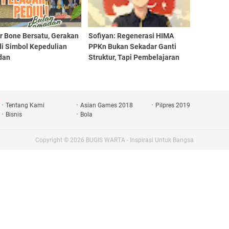
r Bone Bersatu, Gerakan
Sofiyan: Regenerasi HIMA
di Simbol Kepedulian
PPKn Bukan Sekadar Ganti
dan
Struktur, Tapi Pembelajaran
Demokrasi
Tentang Kami
Asian Games 2018
Pilpres 2019
Bisnis
Bola
Copyright ©
2026
BUGIS WARTA - Inspirasi Untuk Bangsa