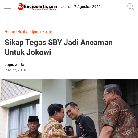
-->
Jum'at, 7 Agustus 2026
Home
›
Berita
›
Opini
›
Politik
Sikap Tegas SBY Jadi Ancaman
Untuk Jokowi
bugis warta
ember 22, 2018