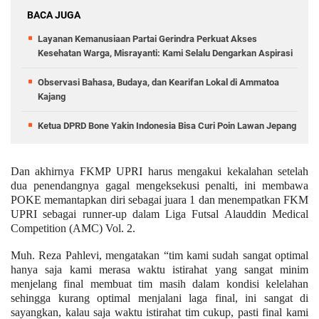
BACA JUGA
Layanan Kemanusiaan Partai Gerindra Perkuat Akses
Kesehatan Warga, Misrayanti: Kami Selalu Dengarkan Aspirasi
Observasi Bahasa, Budaya, dan Kearifan Lokal di Ammatoa
Kajang
Ketua DPRD Bone Yakin Indonesia Bisa Curi Poin Lawan Jepang
Dan akhirnya FKMP
UPRI
harus mengakui kekalahan setelah
dua penendangnya gagal mengeksekusi penalti, ini membawa
POKE memantapkan diri sebagai juara 1 dan menempatkan FKM
UPRI sebagai runner-up dalam
Liga Futsal Alauddin
Medical
Competition (AMC)
Vol.
2.
Muh. Reza Pahlevi, mengatakan
“
tim kami sudah sangat optimal
hanya saja kami merasa waktu istirahat yang sangat minim
menjelang
f
inal membuat tim masih dalam kondisi kelelahan
sehingga kurang optimal menjalani laga final, ini sangat di
sayangkan, kalau saja waktu istirahat tim cukup, pasti final kami