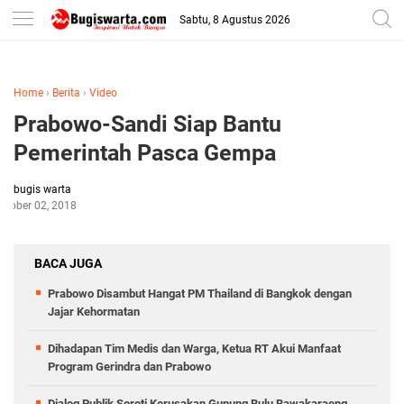
-->
Sabtu, 8 Agustus 2026
Home
›
Berita
›
Video
Prabowo-Sandi Siap Bantu
Pemerintah Pasca Gempa
bugis warta
ctober 02, 2018
BACA JUGA
Prabowo Disambut Hangat PM Thailand di Bangkok dengan
Jajar Kehormatan
Dihadapan Tim Medis dan Warga, Ketua RT Akui Manfaat
Program Gerindra dan Prabowo
Dialog Publik Soroti Kerusakan Gunung Bulu Bawakaraeng,